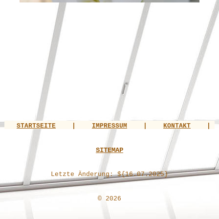
STARTSEITE
|
IMPRESSUM
|
KONTAKT
|
SITEMAP
Letzte Änderung: ${16.07.2025}
© 2026